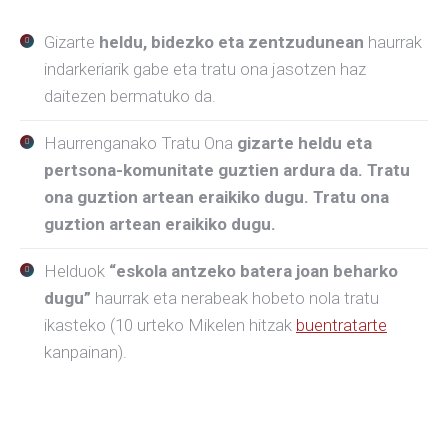
Gizarte
heldu, bidezko eta zentzudunean
haurrak
indarkeriarik gabe eta tratu ona jasotzen haz
daitezen bermatuko da.
Haurrenganako Tratu Ona
gizarte heldu eta
pertsona-komunitate guztien ardura da. Tratu
ona guztion artean eraikiko dugu. Tratu ona
guztion artean eraikiko dugu.
Helduok
“eskola antzeko batera joan beharko
dugu”
haurrak eta nerabeak hobeto nola tratu
ikasteko (10 urteko Mikelen hitzak
buentratarte
kanpainan).