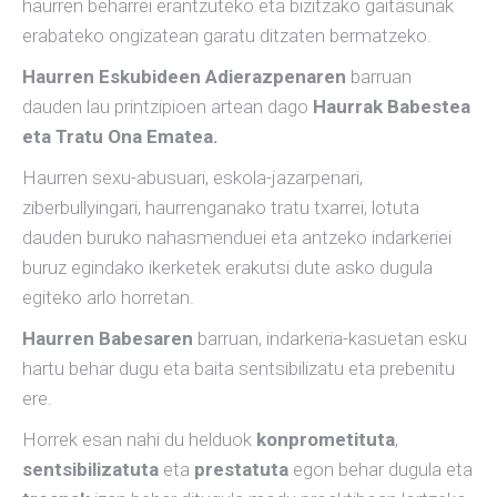
haurren beharrei erantzuteko eta bizitzako gaitasunak
erabateko ongizatean garatu ditzaten bermatzeko.
Haurren Eskubideen Adierazpenaren
barruan
dauden lau printzipioen artean dago
Haurrak Babestea
eta Tratu Ona Ematea.
Haurren sexu-abusuari, eskola-jazarpenari,
ziberbullyingari, haurrenganako tratu txarrei, lotuta
dauden buruko nahasmenduei eta antzeko indarkeriei
buruz egindako ikerketek erakutsi dute asko dugula
egiteko arlo horretan.
Haurren Babesaren
barruan, indarkeria-kasuetan esku
hartu behar dugu eta baita sentsibilizatu eta prebenitu
ere.
Horrek esan nahi du helduok
konprometituta
,
sentsibilizatuta
eta
prestatuta
egon behar dugula eta