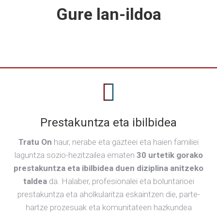
Gure lan-ildoa
Prestakuntza eta ibilbidea
Tratu On
haur, nerabe eta gazteei eta haien familiei
laguntza sozio-hezitzailea ematen
30 urtetik gorako
prestakuntza eta ibilbidea duen diziplina anitzeko
taldea
da. Halaber, profesionalei eta boluntarioei
prestakuntza eta aholkularitza eskaintzen die, parte-
hartze prozesuak eta komunitateen hazkundea