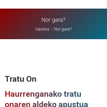
Nor gara?
You are here:
Hasiera
Nor gara?
Tratu On
Haurrenganako tratu
onaren aldeko apustua