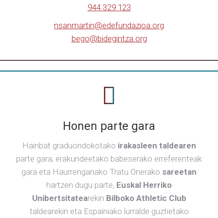
944 329 123
nsanmartin@edefundazioa.org
bego@bidegintza.org
Honen parte gara
Hainbat graduondokotako
irakasleen taldearen
parte gara, erakundeetako babeserako erreferenteak
gara eta Haurrenganako Tratu Onerako
sareetan
hartzen dugu parte,
Euskal Herriko
Unibertsitatea
rekin
Bilboko Athletic Club
taldearekin eta Espainiako lurralde guztietako