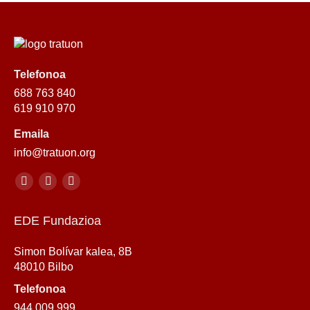
Telefonoa
688 763 840
619 910 970
Emaila
info@tratuon.org
Sare sozialak:
Youtube
Twitter
Youtube
EDE Fundazioa
Simon Bolívar kalea, 8B
48010 Bilbo
Telefonoa
944 009 999