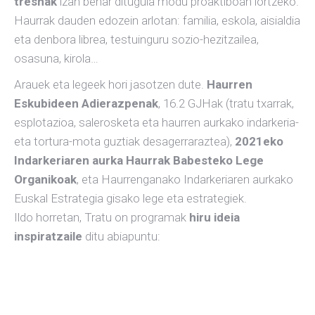
tresnak
izan behar ditugula modu proaktiboan lortzeko.
Haurrak dauden edozein arlotan: familia, eskola, aisialdia
eta denbora librea, testuinguru sozio-hezitzailea,
osasuna, kirola…
Arauek eta legeek hori jasotzen dute.
Haurren
Eskubideen Adierazpenak
, 16.2 GJHak (tratu txarrak,
esplotazioa, salerosketa eta haurren aurkako indarkeria-
eta tortura-mota guztiak desagerraraztea),
2021eko
Indarkeriaren aurka
Haurrak Babesteko Lege
Organikoak
, eta Haurrenganako Indarkeriaren aurkako
Euskal Estrategia gisako lege eta estrategiek.
Ildo horretan, Tratu on programak
hiru ideia
inspiratzaile
ditu abiapuntu: