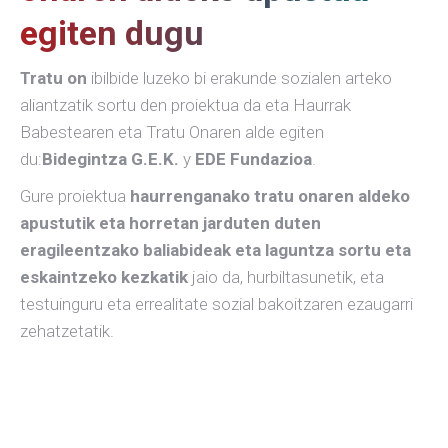
egiten dugu
Tratu on
ibilbide luzeko bi erakunde sozialen arteko
aliantzatik sortu den proiektua da eta Haurrak
Babestearen eta Tratu Onaren alde egiten
du:
Bidegintza G.E.K.
y
EDE Fundazioa
.
Gure proiektua
haurrenganako tratu onaren aldeko
apustutik eta horretan jarduten duten
eragileentzako baliabideak eta laguntza sortu eta
eskaintzeko kezkatik
jaio da, hurbiltasunetik, eta
testuinguru eta errealitate sozial bakoitzaren ezaugarri
zehatzetatik.