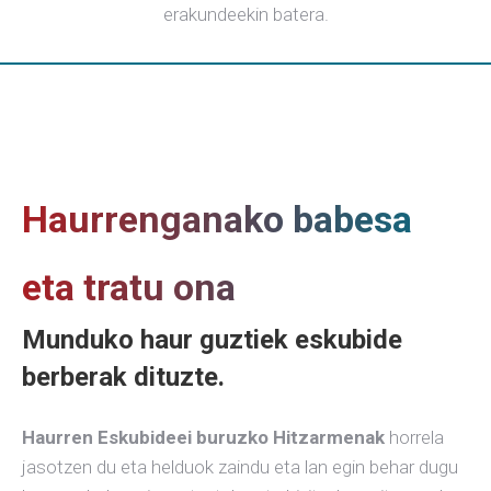
erakundeekin batera.
Haurrenganako babesa
eta tratu ona
Munduko haur guztiek eskubide
berberak dituzte.
Haurren Eskubideei buruzko Hitzarmenak
horrela
jasotzen du eta helduok zaindu eta lan egin behar dugu