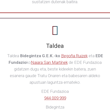
sustatzen dutenak baitira.
Taldea
Taldea
Bidegintza G.E.K.-ko
Begoña Ruizek
eta
EDE
Fundazio
ko
Naiara San Martínek
de EDE Fundazioa
gidatzen dugu eta, beste kideekin batera, zuen
esanera gaude Tratu Onaren eta babesaren aldeko
apustuan laguntza emateko.
EDE Fundazioa
944 009 999
Bidegintza