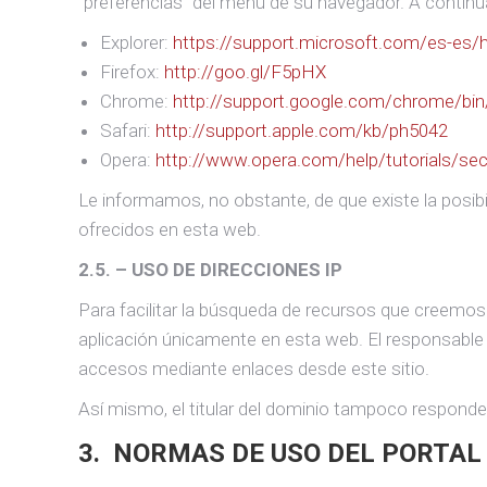
“preferencias” del menú de su navegador. A continua
Explorer:
https://support.microsoft.com/es-es/
Firefox:
http://goo.gl/F5pHX
Chrome:
http://support.google.com/chrome/bi
Safari:
http://support.apple.com/kb/ph5042
Opera:
http://www.opera.com/help/tutorials/secu
Le informamos, no obstante, de que existe la posibil
ofrecidos en esta web.
2.5. – USO DE DIRECCIONES IP
Para facilitar la búsqueda de recursos que creemos 
aplicación únicamente en esta web. El responsable d
accesos mediante enlaces desde este sitio.
Así mismo, el titular del dominio tampoco responde 
3. NORMAS DE USO DEL PORTAL