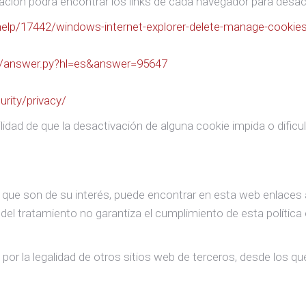
ción podrá encontrar los links de cada navegador para desact
help/17442/windows-internet-explorer-delete-manage-cookie
n/answer.py?hl=es&answer=95647
rity/privacy/
idad de que la desactivación de alguna cookie impida o dificul
que son de su interés, puede encontrar en esta web enlaces a 
el tratamiento no garantiza el cumplimiento de esta política
por la legalidad de otros sitios web de terceros, desde los 