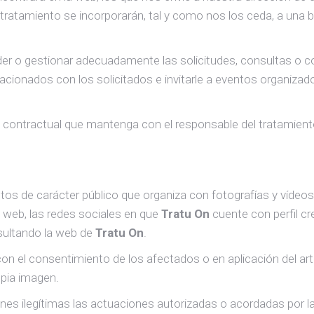
ratamiento se incorporarán, tal y como nos los ceda, a una ba
nder o gestionar adecuadamente las solicitudes, consultas o c
lacionados con los solicitados e invitarle a eventos organiza
ón contractual que mantenga con el responsable del tratamient
os de carácter público que organiza con fotografías y vídeos 
a web, las redes sociales en que
Tratu On
cuente con perfil c
sultando la web de
Tratu On
.
n el consentimiento de los afectados o en aplicación del artí
opia imagen.
ones ilegítimas las actuaciones autorizadas o acordadas por l