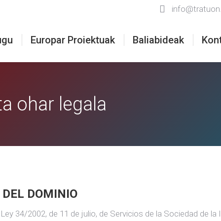
info@tratuon
ugu
Europar Proiektuak
Baliabideak
Kon
ta ohar legala
R DEL DOMINIO
 Ley 34/2002, de 11 de julio, de Servicios de la Sociedad de la