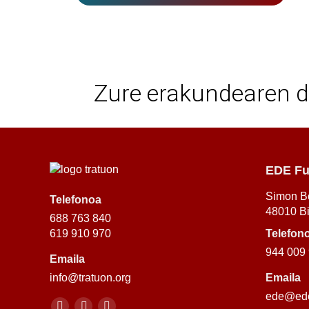
Zure erakundearen d
EDE Fu
Simon Bo
Telefonoa
48010 Bi
688 763 840
619 910 970
Telefon
944 009
Emaila
info@tratuon.org
Emaila
ede@ede
Sare sozialak: