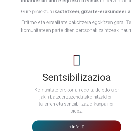
indarkeriari aurre egiteko
tresnak
hobetzen lagu
Gure proiektua
ikastetxeei
,
gizarte-erakundeei
,
a
Erritmo eta errealitate bakoitzera egokitzen gara. 
komunitateen parte diren pertsonak zaintzeak, haurr
Sentsibilizazioa
Komunitate orokorrari edo talde edo alor
jakin batzuei zuzendutako hitzaldien,
tailerren eta sentsibilizazio-kanpainen
bidez.
+ Info