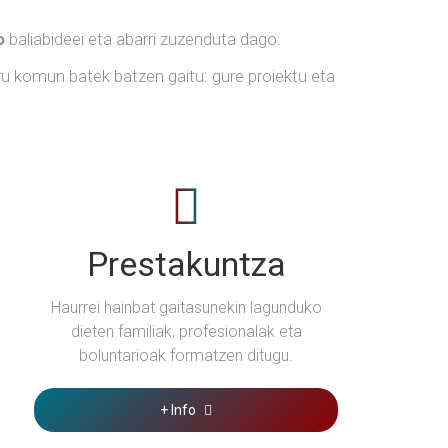
o
baliabideei eta abarri zuzenduta dago.
ru komun batek batzen gaitu: gure proiektu eta
Prestakuntza
Haurrei hainbat gaitasunekin lagunduko
dieten familiak, profesionalak eta
boluntarioak formatzen ditugu.
+ Info