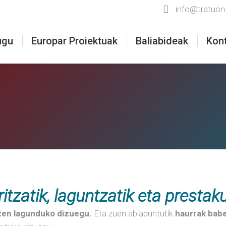
info@tratuon
ugu
Europar Proiektuak
Baliabideak
Kon
aritzatik, laguntzatik eta prestak
iten lagunduko dizuegu.
Eta zuen abiapuntutik
haurrak babe