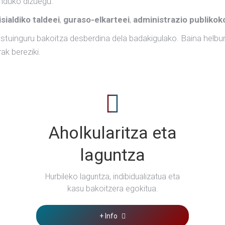
nduko dizuegu.
isialdiko taldeei
,
guraso-elkarteei
,
administrazio publikok
Testuinguru bakoitza desberdina dela badakigulako. Baina helbu
ak bereziki.
Aholkularitza eta
laguntza
Hurbileko laguntza, indibidualizatua eta
kasu bakoitzera egokitua.
+ Info