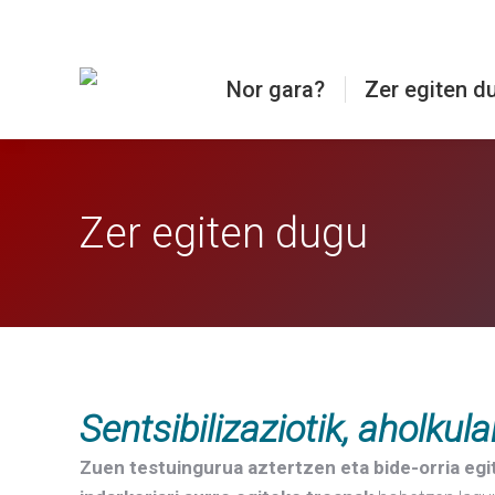
Nor gara?
Zer egiten d
Zer egiten dugu
Sentsibilizaziotik, aholkul
Zuen testuingurua aztertzen eta bide-orria eg