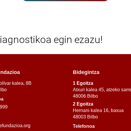
iagnostikoa egin ezazu!
ndazioa
Bidegintza
lívar kalea, 8B
1 Egoitza
lbo
Atxuri kalea 45, atzeko sarr
48006 Bilbo
oa
2 Egoitza
 999
Hernani kalea 16, baxua
48003 Bilbo
fundazioa.org
Telefonoa