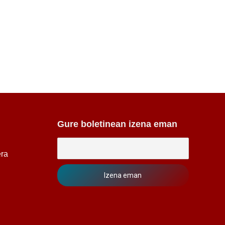
Gure boletinean izena eman
era