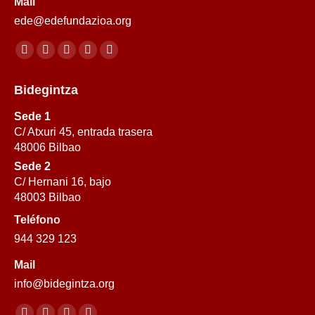
Mail
ede@edefundazioa.org
Encuéntranos en:
Facebook
YouTube
Linkedin
Instagram
X-
page
page
page
page
Twitter
Bidegintza
opens
opens
opens
opens
page
in
in
in
in
opens
Sede 1
new
new
new
new
in
C/ Atxuri 45, entrada trasera
48006 Bilbao
window
window
window
window
new
Sede 2
window
C/ Hernani 16, bajo
48003 Bilbao
Teléfono
944 329 123
Mail
info@bidegintza.org
Encuéntranos en: