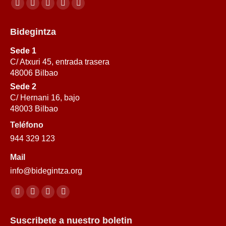
Encuéntranos en:
Facebook
YouTube
Linkedin
Instagram
X-
page
page
page
page
Twitter
Bidegintza
opens
opens
opens
opens
page
in
in
in
in
opens
Sede 1
new
new
new
new
in
C/ Atxuri 45, entrada trasera
48006 Bilbao
window
window
window
window
new
Sede 2
window
C/ Hernani 16, bajo
48003 Bilbao
Teléfono
944 329 123
Mail
info@bidegintza.org
Encuéntranos en:
Facebook
YouTube
Instagram
X-
page
page
page
Twitter
Suscribete a nuestro boletin
opens
opens
opens
page