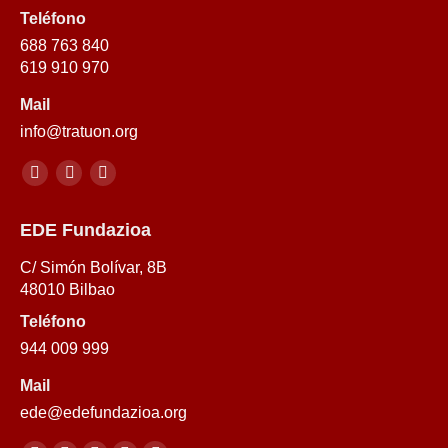
Teléfono
688 763 840
619 910 970
Mail
info@tratuon.org
Encuéntranos en:
Youtube
Twitter
Youtube
EDE Fundazioa
C/ Simón Bolívar, 8B
48010 Bilbao
Teléfono
944 009 999
Mail
ede@edefundazioa.org