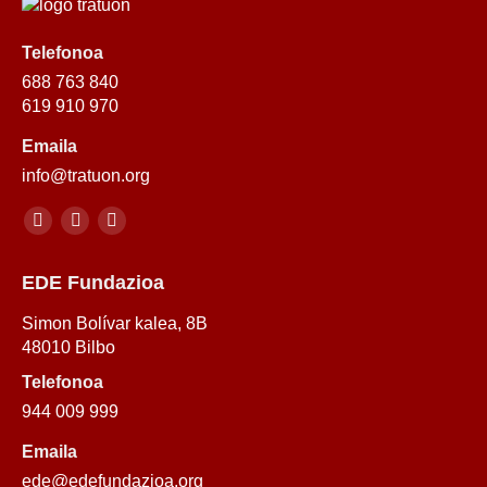
Telefonoa
688 763 840
619 910 970
Emaila
info@tratuon.org
Sare sozialak:
Youtube
Twitter
Youtube
EDE Fundazioa
Simon Bolívar kalea, 8B
48010 Bilbo
Telefonoa
944 009 999
Emaila
ede@edefundazioa.org