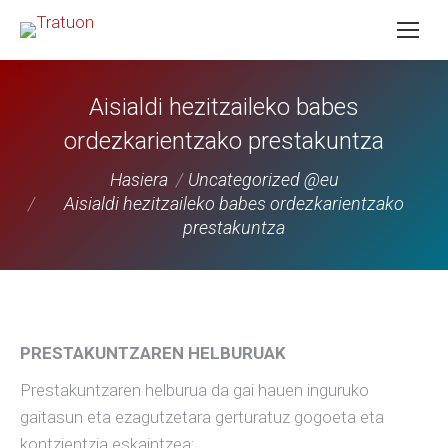
Aisialdi hezitzaileko babes
ordezkarientzako prestakuntza
You are here:
Hasiera
Uncategorized @eu
Aisialdi hezitzaileko babes ordezkarientzako
prestakuntza
PRESTAKUNTZAREN HELBURUAK
Prestakuntzaren helburua da gai hauen inguruko
gaitasun eta ezagutzetara gerturatuz gogoeta eta
kontzientzia eskaintzea: