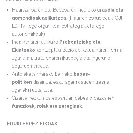
Haurtzaroaren eta Babesaren inguruko
araudia eta
gomendioak aplikatzea
. (Haurren eskubideak, GJH,
LOPIVI lege organikoa, estrategiak eta lege
autonomikoak)
Indarkeriaren aurkako
Prebentzioko eta
Ekintzako
kontzeptualizazio aplikatua haren forma
ugarietan, tratu onaren ikuspegia eta ingurune
seguruen eredua.
Antolaketa mailako barneko
babes-
politiken
diseinua, eskuragarri dauden tresna
ugariekin uztartuta.
Gizarte-hezkuntza esparruan babes ordezkarien
funtzioak, rolak eta zereginak
.
EDUKI ESPEZIFIKOAK