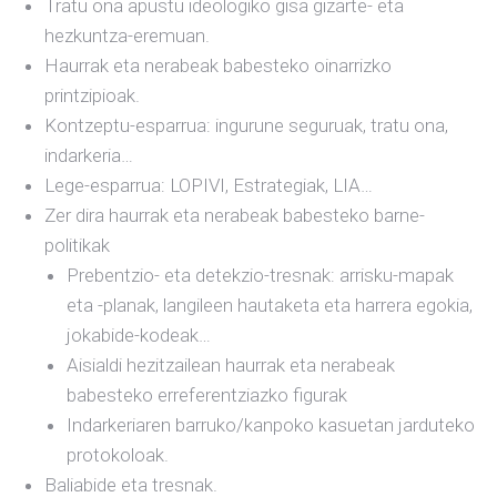
Tratu ona apustu ideologiko gisa gizarte- eta
hezkuntza-eremuan.
Haurrak eta nerabeak babesteko oinarrizko
printzipioak.
Kontzeptu-esparrua: ingurune seguruak, tratu ona,
indarkeria…
Lege-esparrua: LOPIVI, Estrategiak, LIA…
Zer dira haurrak eta nerabeak babesteko barne-
politikak
Prebentzio- eta detekzio-tresnak: arrisku-mapak
eta -planak, langileen hautaketa eta harrera egokia,
jokabide-kodeak…
Aisialdi hezitzailean haurrak eta nerabeak
babesteko erreferentziazko figurak
Indarkeriaren barruko/kanpoko kasuetan jarduteko
protokoloak.
Baliabide eta tresnak.