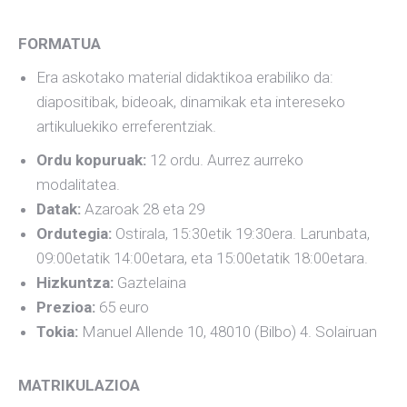
FORMATUA
Era askotako material didaktikoa erabiliko da:
diapositibak, bideoak, dinamikak eta intereseko
artikuluekiko erreferentziak.
Ordu kopuruak:
12 ordu. Aurrez aurreko
modalitatea.
Datak:
Azaroak 28 eta 29
Ordutegia:
Ostirala, 15:30etik 19:30era. Larunbata,
09:00etatik 14:00etara, eta 15:00etatik 18:00etara.
Hizkuntza:
Gaztelaina
Prezioa:
65 euro
Tokia:
Manuel Allende 10, 48010 (Bilbo) 4. Solairuan
MATRIKULAZIOA