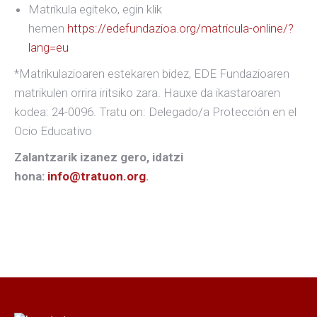
Matrikula egiteko, egin klik
hemen
https://edefundazioa.org/matricula-online/?
lang=eu
*Matrikulazioaren estekaren bidez, EDE Fundazioaren
matrikulen orrira iritsiko zara. Hauxe da ikastaroaren
kodea: 24-0096. Tratu on: Delegado/a Protección en el
Ocio Educativo
Zalantzarik izanez gero, idatzi
hona:
info@tratuon.org
.