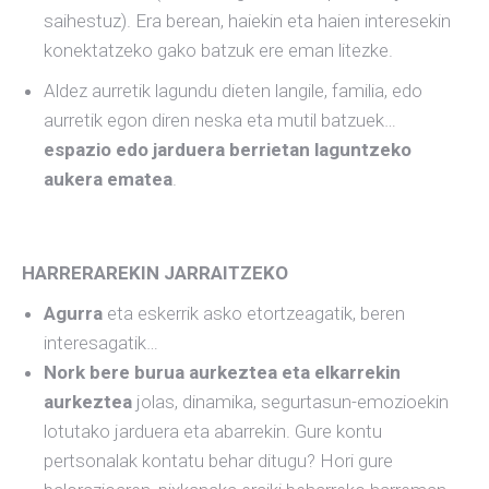
saihestuz). Era berean, haiekin eta haien interesekin
konektatzeko gako batzuk ere eman litezke.
Aldez aurretik lagundu dieten langile, familia, edo
aurretik egon diren neska eta mutil batzuek…
espazio edo jarduera berrietan laguntzeko
aukera ematea
.
HARRERAREKIN JARRAITZEKO
Agurra
eta eskerrik asko etortzeagatik, beren
interesagatik…
Nork bere burua aurkeztea eta elkarrekin
aurkeztea
jolas, dinamika, segurtasun-emozioekin
lotutako jarduera eta abarrekin. Gure kontu
pertsonalak kontatu behar ditugu? Hori gure