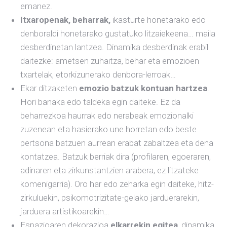
emanez.
Itxaropenak, beharrak,
ikasturte honetarako edo
denboraldi honetarako gustatuko litzaiekeena… maila
desberdinetan lantzea. Dinamika desberdinak erabil
daitezke: ametsen zuhaitza, behar eta emozioen
txartelak, etorkizunerako denbora-lerroak…
Ekar ditzaketen
emozio batzuk kontuan hartzea
.
Hori banaka edo taldeka egin daiteke. Ez da
beharrezkoa haurrak edo nerabeak emozionalki
zuzenean eta hasierako une horretan edo beste
pertsona batzuen aurrean erabat zabaltzea eta dena
kontatzea. Batzuk berriak dira (profilaren, egoeraren,
adinaren eta zirkunstantzien arabera, ez litzateke
komenigarria). Oro har edo zeharka egin daiteke, hitz-
zirkuluekin, psikomotrizitate-gelako jarduerarekin,
jarduera artistikoarekin…
Espazioaren dekorazioa
elkarrekin egitea
, dinamika