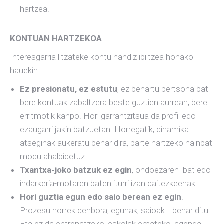
hartzea.
KONTUAN HARTZEKOA
Interesgarria litzateke kontu handiz ibiltzea honako
hauekin:
Ez presionatu, ez estutu
, ez behartu pertsona bat
bere kontuak zabaltzera beste guztien aurrean, bere
erritmotik kanpo. Hori garrantzitsua da profil edo
ezaugarri jakin batzuetan. Horregatik, dinamika
atseginak aukeratu behar dira, parte hartzeko hainbat
modu ahalbidetuz.
Txantxa-joko batzuk ez egin
, ondoezaren bat edo
indarkeria-motaren baten iturri izan daitezkeenak.
Hori guztia egun edo saio berean ez egin
.
Prozesu horrek denbora, egunak, saioak… behar ditu.