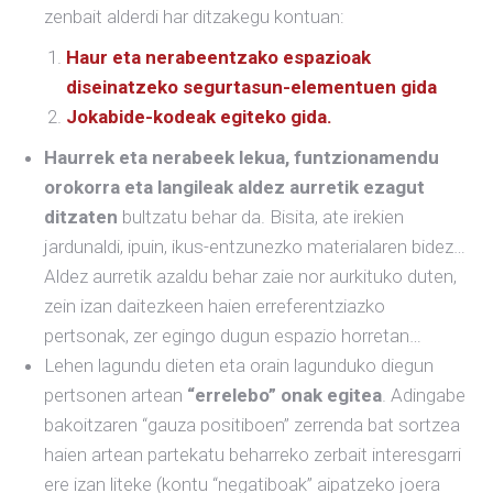
zenbait alderdi har ditzakegu kontuan:
Haur eta nerabeentzako espazioak
diseinatzeko segurtasun-elementuen gida
Jokabide-kodeak egiteko gida.
Haurrek eta nerabeek lekua, funtzionamendu
orokorra eta langileak aldez aurretik ezagut
ditzaten
bultzatu behar da. Bisita, ate irekien
jardunaldi, ipuin, ikus-entzunezko materialaren bidez…
Aldez aurretik azaldu behar zaie nor aurkituko duten,
zein izan daitezkeen haien erreferentziazko
pertsonak, zer egingo dugun espazio horretan…
Lehen lagundu dieten eta orain lagunduko diegun
pertsonen artean
“errelebo” onak egitea
. Adingabe
bakoitzaren “gauza positiboen” zerrenda bat sortzea
haien artean partekatu beharreko zerbait interesgarri
ere izan liteke (kontu “negatiboak” aipatzeko joera