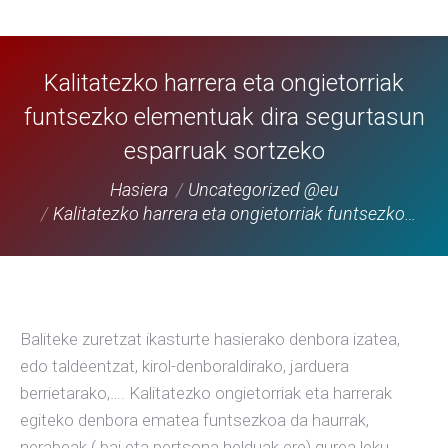
Kalitatezko harrera eta ongietorriak
funtsezko elementuak dira segurtasun
esparruak sortzeko
You are here:
Hasiera
Uncategorized @eu
Kalitatezko harrera eta ongietorriak funtsezko…
Baliteke zuretzat ikasturte hasierako denbora izatea,
edo taldeentzat, kirol-denboraldirako, jarduera
berrietarako,…. Kalitatezko ongietorriak eta harrerak
egiteko denbora ematea funtsezkoa da haurrak,
nerabeak ( bai eta pertsona helduak ere) gurea leku