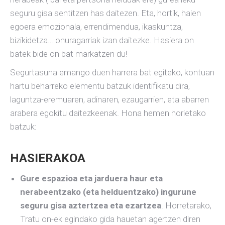
seguru gisa sentitzen has daitezen. Eta, hortik, haien
egoera emozionala, errendimendua, ikaskuntza,
bizikidetza… onuragarriak izan daitezke. Hasiera on
batek bide on bat markatzen du!
Segurtasuna emango duen harrera bat egiteko, kontuan
hartu beharreko elementu batzuk identifikatu dira,
laguntza-eremuaren, adinaren, ezaugarrien, eta abarren
arabera egokitu daitezkeenak. Hona hemen horietako
batzuk:
HASIERAKOA
Gure espazioa eta jarduera haur eta
nerabeentzako (eta helduentzako) ingurune
seguru gisa aztertzea eta ezartzea
. Horretarako,
Tratu on-ek egindako gida hauetan agertzen diren