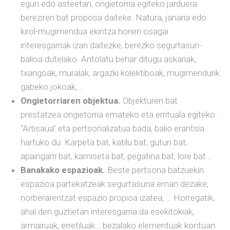
egun edo asteetan, ongietorria egiteko jarduera
bereziren bat proposa daiteke. Natura, janaria edo
kirol-mugimendua ekintza horien osagai
interesgarriak izan daitezke, berezko segurtasun-
balioa dutelako. Antolatu behar ditugu askariak,
txangoak, muralak, argazki kolektiboak, mugimendurik
gabeko jokoak,…
Ongietorriaren objektua.
Objekturen bat
prestatzea ongietorria emateko eta errituala egiteko.
“Artisaua” eta pertsonalizatua bada, balio erantsia
hartuko du. Karpeta bat, katilu bat, gutun bat,
apaingarri bat, kamiseta bat, pegatina bat, lore bat…
Banakako espazioak.
Beste pertsona batzuekin
espazioa partekatzeak segurtasuna eman dezake;
norberarentzat espazio propioa izatea, … Horregatik,
ahal den guztietan interesgarria da esekitokiak,
armairuak, erretiluak… bezalako elementuak kontuan