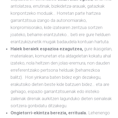
antolatzea, errutinak, bizikidetza-arauak, gatazkak
konpontzeko moduak… Horretan parte hartzea
garrantzitsua izango da autonomiarako,
konpromisorako, kide izatearen zentzua sortzen
joateko, beharrei erantzuteko… beti ere gure helduen
erantzukizunetik mugak badaudela kontuan hartuta.
Haiek beraiek espazioa ezagutzea,
gure ikasgelan,
materialean, komunetan eta aldageletan kokatu ahal
izateko, nola heltzen den jolas-eremura, non dauden
erreferentziako pertsona helduak (beharrezkoa
balitz). Hori yinkana baten bidez egin dezakegu,
erakutsiko dieten beste kide batzuen bidez… eta are
gehiago, espazio garrantzitsuenak edo iristeko
zailenak direnak aurkitzen lagunduko dieten seinaleak
sortzera gonbidatu ditzakegu.
Ongietorri-ekintza berezia, errituala.
Lehenengo