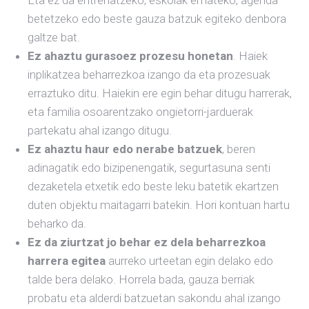
Eta ez da entrenatzeko, eskolak emateko, agenda
betetzeko edo beste gauza batzuk egiteko denbora
galtze bat.
Ez ahaztu gurasoez prozesu honetan
. Haiek
inplikatzea beharrezkoa izango da eta prozesuak
erraztuko ditu. Haiekin ere egin behar ditugu harrerak,
eta familia osoarentzako ongietorri-jarduerak
partekatu ahal izango ditugu.
Ez ahaztu haur edo nerabe batzuek
, beren
adinagatik edo bizipenengatik, segurtasuna senti
dezaketela etxetik edo beste leku batetik ekartzen
duten objektu maitagarri batekin. Hori kontuan hartu
beharko da.
Ez da ziurtzat jo behar ez dela beharrezkoa
harrera egitea
aurreko urteetan egin delako edo
talde bera delako. Horrela bada, gauza berriak
probatu eta alderdi batzuetan sakondu ahal izango