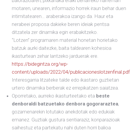
balorazioaren, pixkanaka eraiki beharreko harreman
motaren, unearen, informazio horrek iraun behar duen
intimitatearen… araberakoa izango da. Haur eta
nerabeei proposa dakieke beren ideiak pentsa
ditzatela zer dinamika egin erabakitzeko.
“Lotzen” programaren material honetan horietako
batzuk aurki daitezke, baita taldearen kohesioa
ikasturtean zehar lantzeko jarduerak ere.
https://bidegintza.org/wp-
content/uploads/2022/04/publicacioneslotzenfinal.pdf
Interesgarria litzateke talde edo ikastaro guztietan
urtero dinamika berberak ez errepikatzen saiatzea.
Oporretako, aurreko ikasturteetako eta
beste
denboraldi batzuetako denbora gogoraraztea
,
gozamenarekin lotutako anekdotak edo edukiak
emanez. Guztiak gustura sentiaraziz, konparazioak
saihestuz eta partekatu nahi duten horri balioa