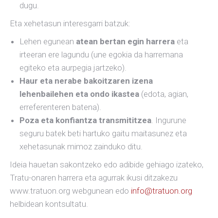
dugu.
Eta xehetasun interesgarri batzuk:
Lehen egunean
atean bertan egin harrera
eta
irteeran ere lagundu (une egokia da harremana
egiteko eta aurpegia jartzeko).
Haur eta nerabe bakoitzaren izena
lehenbailehen eta ondo ikastea
(edota, agian,
erreferenteren batena).
Poza eta konfiantza transmititzea
. Ingurune
seguru batek beti hartuko gaitu maitasunez eta
xehetasunak mimoz zainduko ditu.
Ideia hauetan sakontzeko edo adibide gehiago izateko,
Tratu-onaren harrera eta agurrak ikusi ditzakezu
www.tratuon.org webgunean edo
info@tratuon.org
helbidean kontsultatu.