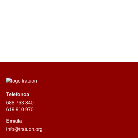
Telefonoa
688 763 840
619 910 970
Emaila
info@tratuon.org